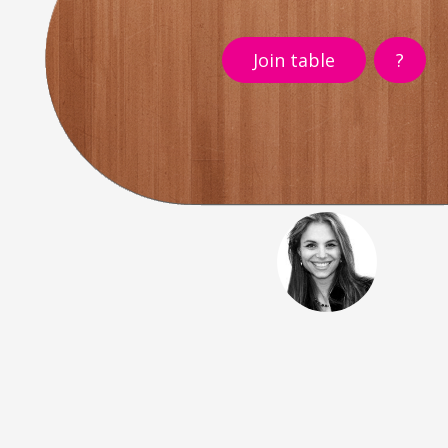
Join table
?