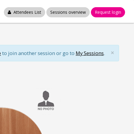
Attendees List
Sessions overview
Request login
×
e
to join another session or go to
My Sessions
.